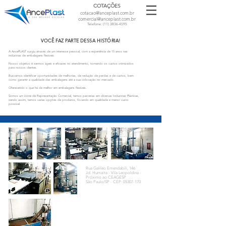
COTAÇÕES
cotacao@anceplast.com.br
comercial@anceplast.com.br
Telefone:
(11) 3836-4595
VOCÊ FAZ PARTE DESSA HISTÓRIA!
A AncePLAST surgiu através de um interesse pessoal, com a experiência de 15 anos nas
indústrias de embalagens flexíveis.
Nosso objetivo é sermos ágeis e eficazes no atendimento, tornando os custos otimizados
para nossos clientes.
Buscamos identificar oportunidades de melhorias, de redução de perdas e de custos, bem
como garantir a qualidade das embalagens até a sua colocação no mercado.
Oferecendo o que há de melhor em embalagens flexíveis.
Somos um ícone de Representação Comercial, temos parcerias em diversas Industrias Plásticas,
sendo assim, temos varias opções de produtos, focando em qualidade e menor custo
possível.
Rua Galileo Emendabili, 146
Jd. Humaita - Vila Leopoldina -
Próximo ao CEAGESP
São Paulo/SP - CEP:
05307-170