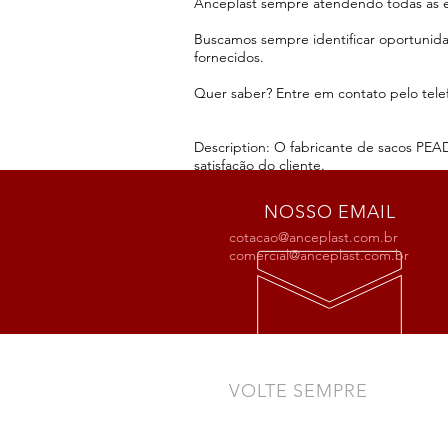
Anceplast sempre atendendo todas as e
Buscamos sempre identificar oportunid
fornecidos.
Quer saber? Entre em contato pelo telef
Description: O fabricante de sacos PE
satisfação do cliente.
NOSSO EMAIL
cotacao@anceplast.com.br
comercial@anceplast.com.br
VOLTE SEMPRE