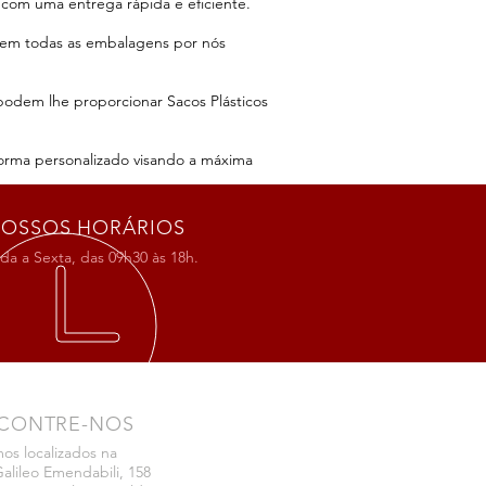
com uma entrega rápida e eficiente.
 em todas as embalagens por nós
podem lhe proporcionar Sacos Plásticos
orma personalizado visando a máxima
OSSOS HORÁRIOS
a a Sexta, das 09h30 às 18h.
CONTRE-NOS
os localizados na
alileo Emendabili, 158