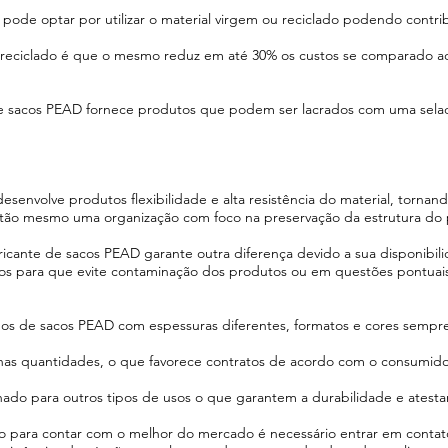
ode optar por utilizar o material virgem ou reciclado podendo contrib
 reciclado é que o mesmo reduz em até 30% os custos se comparado ao 
te de sacos PEAD fornece produtos que podem ser lacrados com uma se
senvolve produtos flexibilidade e alta resistência do material, torna
ntão mesmo uma organização com foco na preservação da estrutura do p
icante de sacos PEAD garante outra diferença devido a sua disponibili
dos para que evite contaminação dos produtos ou em questões pontuai
ipos de sacos PEAD com espessuras diferentes, formatos e cores sempr
nas quantidades, o que favorece contratos de acordo com o consumido
ado para outros tipos de usos o que garantem a durabilidade e atestam
 para contar com o melhor do mercado é necessário entrar em contat