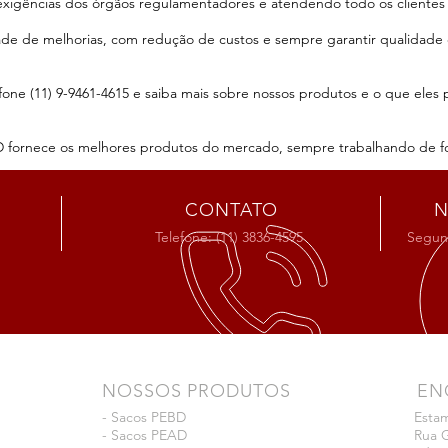
xigências dos órgãos regulamentadores e atendendo todo os clientes 
ade de melhorias, com redução de custos e sempre garantir qualidade
one (11) 9-9461-4615 e saiba mais sobre nossos produtos e o que eles 
AD fornece os melhores produtos do mercado, sempre trabalhando de f
CONTATO
N
Telefone: (11) 3836-4595
Segund
NOSSOS PRODUTOS
EN
-
Sacos PEBD
Estam
-
Sacos PEAD
Rua G