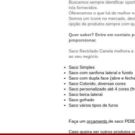
Buscamos sempre identificar opor
nós fornecidos.
Oferecemos o que há de melhor n
Somos um ícone no mercado, devi
opção de produtos sempre com qua
Quer saber? Entre em contato p
proporcionar.
Saco Reciclado Canela melhora a 
ao seu negócio.
Saco Simples
Saco com sanfona lateral e fundo
Saco com dupla face (abre e fecha)
Saco Colorido, diversas cores
Saco personalizado até 4 cores (fr
Saco beira-lateral
Saco gofrado
Saco vários tipos de furos
Faça um
orçamento
de saco PEBD 
Caso queira ver outros produtos 