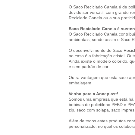
O Saco Reciclado Canela é de poli
devido ser versátil, com grande r
Reciclado Canela ou a sua pratici
Saco Reciclado Canela é susten
O Saco Reciclado Canela contribu
ambientais, sendo assim o Saco R
O desenvolvimento do Saco Recicla
no caso é a fabricação cristal. Ou
Ainda existe o modelo colorido, qu
e sem padrão de cor.
Outra vantagem que esta saco apr
embalagem.
Venha para a Anceplast!
Somos uma empresa que está há a
bobinas de polietileno PEBD e PE
zip, saco com solapa, saco impres
Além de todos estes produtos cont
personalizado, no qual os colabor