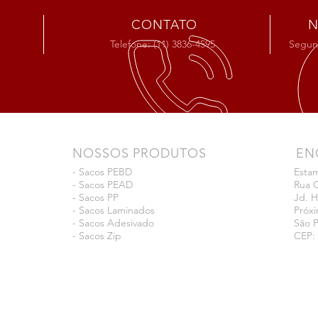
CONTATO
N
Telefone: (11) 3836-4595
Segund
NOSSOS PRODUTOS
EN
-
Sacos PEBD
Estam
-
Sacos PEAD
Rua G
-
Sacos PP
Jd. H
-
Sacos Laminados
Próx
-
Sacos Adesivado
São 
-
Sacos Zip
CEP: 