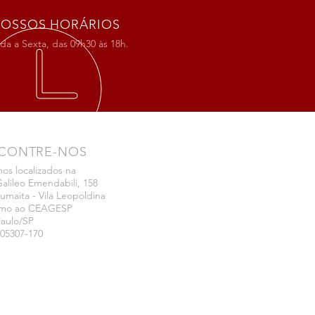
OSSOS HORÁRIOS
a a Sexta, das 09h30 às 18h.
CONTRE-NOS
os localizados na
alileo Emendabili, 158
umaita - Vila Leopoldina
imo ao CEAGESP
Paulo/SP
05307-170