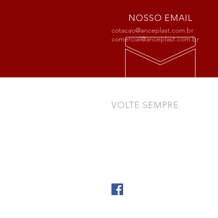
NOSSO EMAIL
cotacao@anceplast.com.br
comercial@anceplast.com.br
VOLTE SEMPRE