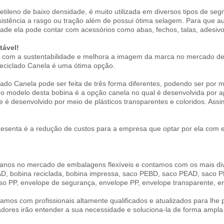
etileno de baixo densidade, é muito utilizada em diversos tipos de se
esistência a rasgo ou tração além de possui ótima selagem. Para que
dade ela pode contar com acessórios como abas, fechos, talas, adesivo
tável!
i com a sustentabilidade e melhora a imagem da marca no mercado d
eciclado Canela é uma ótima opção.
do Canela pode ser feita de três forma diferentes, podendo ser por m
tro modelo desta bobina é a opção canela no qual é desenvolvida por apa
e é desenvolvido por meio de plásticos transparentes e coloridos. Ass
esenta é a redução de custos para a empresa que optar por ela com
nos no mercado de embalagens flexíveis e contamos com os mais div
AD, bobina reciclada, bobina impressa, saco PEBD, saco PEAD, saco P
so PP, envelope de segurança, envelope PP, envelope transparente, en
amos com profissionais altamente qualificados e atualizados para lhe
adores irão entender a sua necessidade e soluciona-la de forma ampla