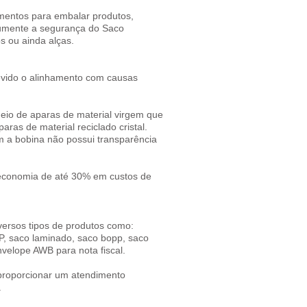
gmentos para embalar produtos,
 aumente a segurança do Saco
s ou ainda alças.
evido o alinhamento com causas
eio de aparas de material virgem que
ras de material reciclado cristal.
im a bobina não possui transparência
 economia de até 30% em custos de
ersos tipos de produtos como:
P, saco laminado, saco bopp, saco
velope AWB para nota fiscal.
 proporcionar um atendimento
.